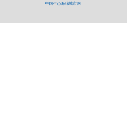
中国生态海绵城市网