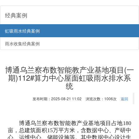
经典案例
虹吸雨水经典案例
雨水收集经典案例
博通乌兰察布数智能教产业基地项目(一
期)112#算力中心屋面虹吸雨水排水系
统
发布时期：2025-08-21 11:02
浏览次数：1006次
返回
博通乌兰察布数智能教产业基地项目占地180
亩，总建筑面积15万平方米，含数据中心、产研中
心、运维中心、储能设施等。其中数据中心设计生