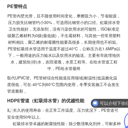
PE管特点
PE管内壁光滑，且不随使用时间变化，摩擦阻力小，节省能源，
压力损失比钢管约小30%，可选用比钢管小的口径。
虹吸排水管
卫生性能好，无添加剂，没有污染饮用水的可能性，ISO标准定
级聚乙烯材料为0级(最低级)，不生霉材料，与其他一些常用塑料
材料相比，聚乙烯的耐霉菌性能要高很多，长期使用也不积垢。
PE管虹吸排水管适用于温度不超过40℃，公称压力在1.6MPa以
下，一般用途的压力输水以及饮用水的输送。主要有市政埋地供
水，建筑给(排)水，农田灌溉，水景工程等。在给水管道工程
中，PE给水管最终
取代UPVC管。PE管材综合性能道应用领域|耐温性|低温脆化温
度很低，可在-40℃到60℃范围内使用，冬季安装施工不会发生
管道脆裂 。
HDPE管道（虹吸排水管）的优越性能
长久的使用寿命：在正常工作温度、压力状况下，PE管道可
1、
安全使用50年以上.
虹吸排水管卓越的耐腐蚀性能：除少数强氧化剂外，可耐多种