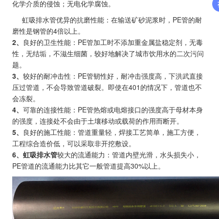
化学介质的侵蚀；无电化学腐蚀。
虹吸排水管优异的抗磨性能：在输送矿砂泥浆时，PE管的耐
磨性是钢管的4倍以上。
2、
良好的卫生性能：PE管加工时不添加重金属盐稳定剂，无毒
性，无结垢，不滋生细菌，较好地解决了城市饮用水的二次污问
题。
3、
较好的耐冲击性：PE管韧性好，耐冲击强度高，下洪武直接
压过管道，不会导致管道破裂。即使在401的情况下，管道也不
会冻裂。
4、
可靠的连接性能：PE管热熔或电熔接口的强度高于母材本身
的强度，连接处不会由于土壤移动或载荷的作用而断开。
5、
良好的施工性能：管道重量轻，焊接工艺简单，施工方便，
工程综合造价低，可以采取非开挖敷设。
6、虹吸排水管
较大的流通能力：管道内壁光滑，水头损失小，
PE管道的流通能力比其它一般管道提高30%以上。